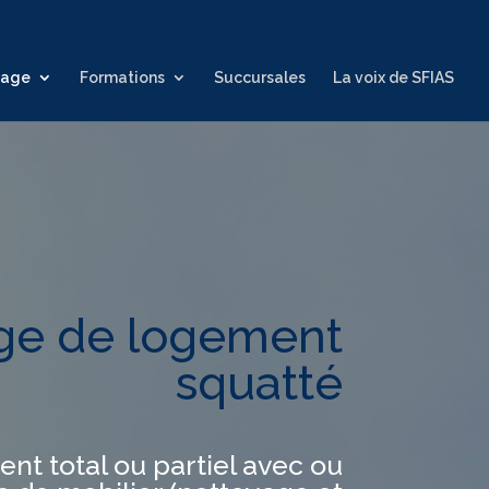
yage
Formations
Succursales
La voix de SFIAS
ge de logement
squatté
 total ou partiel avec ou